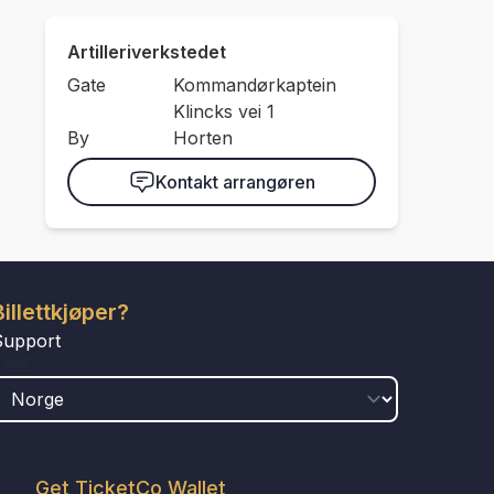
Artilleriverkstedet
Gate
Kommandørkaptein
Klincks vei 1
By
Horten
Kontakt arrangøren
Billettkjøper?
Support
LAND
Get TicketCo Wallet