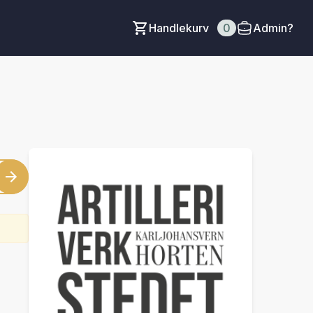
Handlekurv
0
Admin?