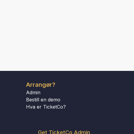
Arrangør?
Admin
Bestill en demo
Hva er TicketCo?
Get TicketCo Admin